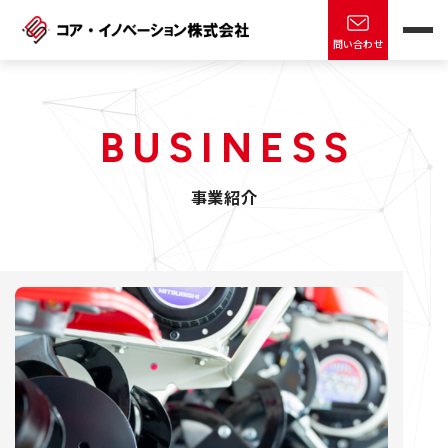
問い合わせ
B
U
S
I
N
E
S
S
事
業
紹
介