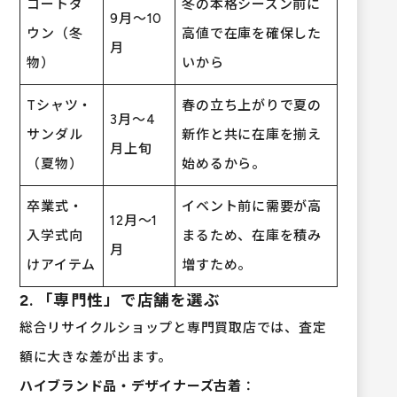
コートダ
冬の本格シーズン前に
9月〜10
ウン（冬
高値で在庫を確保した
月
物）
いから
Tシャツ・
春の立ち上がりで夏の
3月〜4
サンダル
新作と共に在庫を揃え
月上旬
（夏物）
始めるから。
卒業式・
イベント前に需要が高
12月〜1
入学式向
まるため、在庫を積み
月
けアイテム
増すため。
2. 「専門性」で店舗を選ぶ
総合リサイクルショップと専門買取店では、査定
額に大きな差が出ます。
ハイブランド品・デザイナーズ古着
：