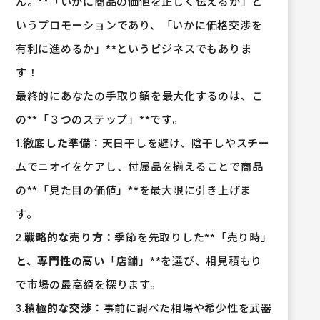
ん。**「いかに商品の価値を正しく伝えるか」と
いうプロモーションであり、「いかに価格交渉を
有利に進めるか」**というビジネスでもありま
す！
最終的にあなたの手取り額を最大化するのは、こ
の**「３つのステップ」**です。
1.
徹底した準備
：天日干しを避け、陰干しやスチー
ムでニオイをケアし、付属品を揃えることで商品
の**「見た目の価値」**を最大限に引き上げま
す。
2.
戦略的な売り方
：季節を先取りした**「売り時」
と、専門性の高い
「店舗」**を選び、相見積もり
で市場の最高額を探ります。
3.
積極的な交渉
：事前に調べた相場や希少性を武器